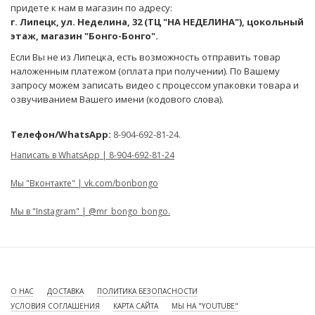
придете к нам в магазин по адресу:
г. Липецк, ул. Неделина, 32 (ТЦ "НА НЕДЕЛИНА"), цокольный
этаж, магазин "Бонго-Бонго".
Если Вы не из Липецка, есть возможность отправить товар
наложенным платежом (оплата при получении). По Вашему
запросу можем записать видео с процессом упаковки товара и
озвучиванием Вашего имени (кодового слова).
Телефон/WhatsApp:
8-904-692-81-24.
Написать в WhatsApp | 8-904-692-81-24
Мы "Вконтакте" | vk.com/bonbongo
Мы в "Instagram" | @mr_bongo_bongo.
О НАС
ДОСТАВКА
ПОЛИТИКА БЕЗОПАСНОСТИ
УСЛОВИЯ СОГЛАШЕНИЯ
КАРТА САЙТА
МЫ НА "YOUTUBE"