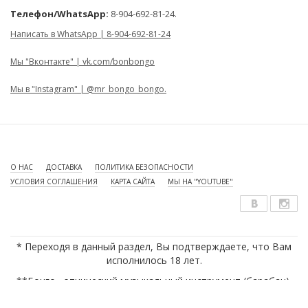
Телефон/WhatsApp:
8-904-692-81-24.
Написать в WhatsApp | 8-904-692-81-24
Мы "Вконтакте" | vk.com/bonbongo
Мы в "Instagram" | @mr_bongo_bongo.
О НАС
ДОСТАВКА
ПОЛИТИКА БЕЗОПАСНОСТИ
УСЛОВИЯ СОГЛАШЕНИЯ
КАРТА САЙТА
МЫ НА "YOUTUBE"
* Переходя в данный раздел, Вы подтверждаете, что Вам
исполнилось 18 лет.
**Бонго - этнический музыкальный инструмент (барабан).
***Бонг - курительный аксессуар, устройство для курения.