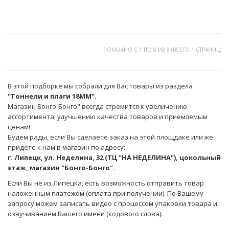
ПОКАЗАНО С 1 ПО 8 ИЗ 8 (ВСЕГО 1 СТРАНИЦ)
В этой подборке мы собрали для Вас товары из раздела
"Тоннели и плаги 18ММ"
.
Магазин Бонго-Бонго" всегда стремится к увеличению
ассортимента, улучшению качества товаров и приемлемым
ценам!
Будем рады, если Вы сделаете заказ на этой площдаке или же
придете к нам в магазин по адресу:
г. Липецк, ул. Неделина, 32 (ТЦ "НА НЕДЕЛИНА"), цокольный
этаж, магазин "Бонго-Бонго".
Если Вы не из Липецка, есть возможность отправить товар
наложенным платежом (оплата при получении). По Вашему
запросу можем записать видео с процессом упаковки товара и
озвучиванием Вашего имени (кодового слова).