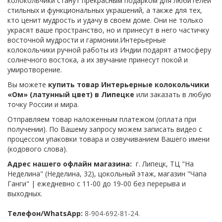
колокольчики станут прекрасным подарком для любителей
стильных и функциональных украшений, а также для тех,
кто ценит мудрость и удачу в своем доме. Они не только
украсят ваше пространство, но и принесут в него частичку
восточной мудрости и гармонии.Интерьерные
колокольчики ручной работы из Индии подарят атмосферу
солнечного востока, а их звучание принесут покой и
умиротворение.
Вы можете
купить товар Интерьерные колокольчики
«Ом» (латунный цвет) в Липецке
или заказать в любую
точку России и мира.
Отправляем товар наложенным платежом (оплата при
получении). По Вашему запросу можем записать видео с
процессом упаковки товара и озвучиванием Вашего имени
(кодового слова).
Адрес нашего офлайн магазина:
г. Липецк, ТЦ "На
Неделина" (Неделина, 32), цокольный этаж, магазин "Чапа
Ганги" | ежедневно с 11-00 до 19-00 без перерыва и
выходных.
Телефон/WhatsApp:
8-904-692-81-24.