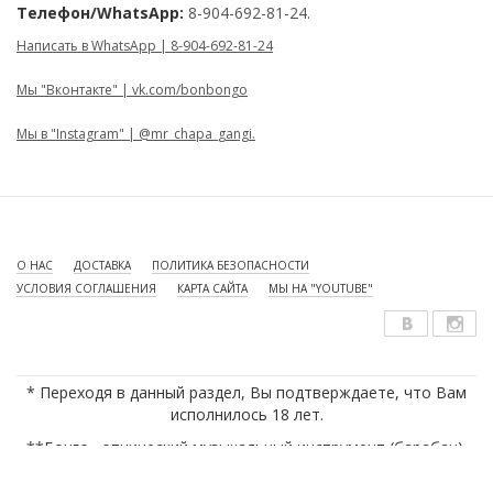
Телефон/WhatsApp:
8-904-692-81-24.
Написать в WhatsApp | 8-904-692-81-24
Мы "Вконтакте" | vk.com/bonbongo
Мы в "Instagram" | @mr_chapa_gangi.
О НАС
ДОСТАВКА
ПОЛИТИКА БЕЗОПАСНОСТИ
УСЛОВИЯ СОГЛАШЕНИЯ
КАРТА САЙТА
МЫ НА "YOUTUBE"
* Переходя в данный раздел, Вы подтверждаете, что Вам
исполнилось 18 лет.
**Бонго - этнический музыкальный инструмент (барабан).
***Бонг - курительный аксессуар, устройство для курения.