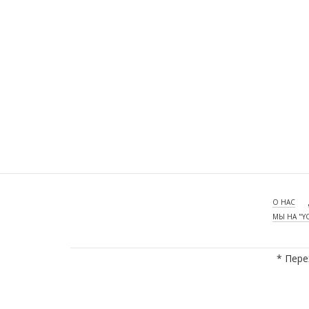
О НАС
МЫ НА "Y
* Пере