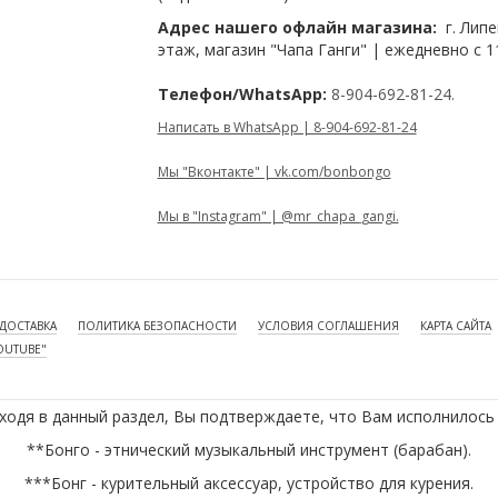
Адрес нашего офлайн магазина:
г. Липе
этаж, магазин "Чапа Ганги" | ежедневно с 1
Телефон/WhatsApp:
8-904-692-81-24.
Написать в WhatsApp | 8-904-692-81-24
Мы "Вконтакте" | vk.com/bonbongo
Мы в "Instagram" | @mr_chapa_gangi.
ДОСТАВКА
ПОЛИТИКА БЕЗОПАСНОСТИ
УСЛОВИЯ СОГЛАШЕНИЯ
КАРТА САЙТА
OUTUBE"
ходя в данный раздел, Вы подтверждаете, что Вам исполнилось 
**Бонго - этнический музыкальный инструмент (барабан).
***Бонг - курительный аксессуар, устройство для курения.