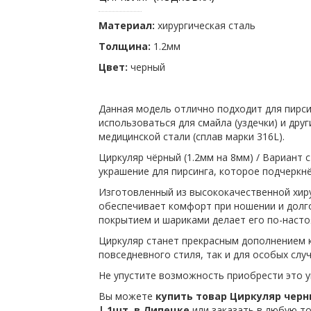
Материал:
хирургическая сталь
Толщина:
1.2мм
Цвет:
черный
Данная модель отлично подходит для пирси
использоваться для смайла (уздечки) и друг
медицинской стали (сплав марки 316L).
Циркуляр чёрный (1.2мм на 8мм) / Вариант
украшение для пирсинга, которое подчеркнё
Изготовленный из высококачественной хиру
обеспечивает комфорт при ношении и долго
покрытием и шариками делает его по-наст
Циркуляр станет прекрасным дополнением к
повседневного стиля, так и для особых случ
Не упустите возможность приобрести это у
Вы можете
купить товар Циркуляр черны
| 1шт. в Липецке
или заказать в любую то