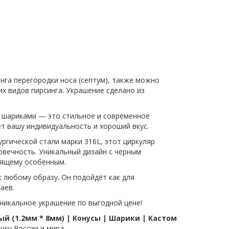
нга перегородки носа (септум), также можно
их видов пирсинга. Украшение сделано из
 с шариками — это стильное и современное
т вашу индивидуальность и хороший вкус.
ргической стали марки 316L, этот циркуляр
вечность. Уникальный дизайн с чёрным
оящему особенным.
 любому образу. Он подойдёт как для
аев.
никальное украшение по выгодной цене!
й (1.2мм * 8мм) | Конусы | Шарики | Кастом
чку России и мира.