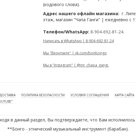
(кодового слова).
Адрес нашего офлайн магазина:
г. Липе
этаж, магазин "Чапа Ганги" | ежедневно с 1
Телефон/WhatsApp:
8-904-692-81-24.
Написать в WhatsApp | 8-904-692-81-24
Мы "Вконтакте" | vk.com/bonbongo
Мы в "Instagram" | @mr_chapa_gangi.
ДОСТАВКА
ПОЛИТИКА БЕЗОПАСНОСТИ
УСЛОВИЯ СОГЛАШЕНИЯ
КАРТА САЙТА
OUTUBE"
ходя в данный раздел, Вы подтверждаете, что Вам исполнилось 
**Бонго - этнический музыкальный инструмент (барабан).