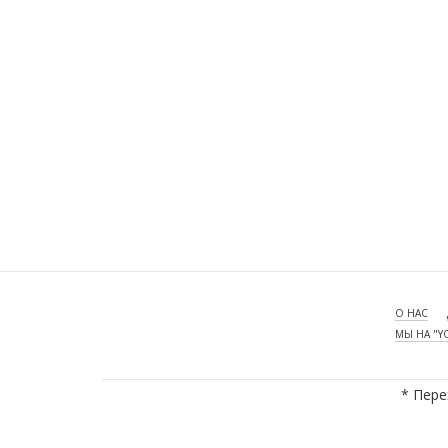
О НАС
МЫ НА "Y
* Пере