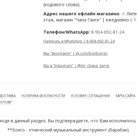
(кодового слова).
Адрес нашего офлайн магазина:
г. Липе
этаж, магазин "Чапа Ганги" | ежедневно с 1
Телефон/WhatsApp:
8-904-692-81-24.
Написать в WhatsApp | 8-904-692-81-24
Мы "Вконтакте" | vk.com/bonbongo
Мы в "Instagram" | @mr_chapa_gangi.
ДОСТАВКА
ПОЛИТИКА БЕЗОПАСНОСТИ
УСЛОВИЯ СОГЛАШЕНИЯ
КАРТА САЙТА
OUTUBE"
ходя в данный раздел, Вы подтверждаете, что Вам исполнилось 
**Бонго - этнический музыкальный инструмент (барабан).