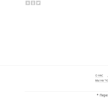
О НАС
МЫ НА "Y
* Пере