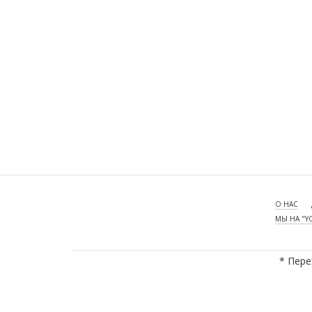
О НАС
МЫ НА "Y
* Пере