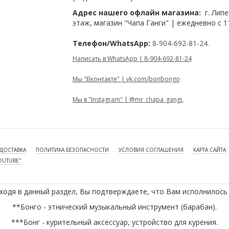
Адрес нашего офлайн магазина:
г. Липе
этаж, магазин "Чапа Ганги" | ежедневно с 1
Телефон/WhatsApp:
8-904-692-81-24.
Написать в WhatsApp | 8-904-692-81-24
Мы "Вконтакте" | vk.com/bonbongo
Мы в "Instagram" | @mr_chapa_gangi.
ДОСТАВКА
ПОЛИТИКА БЕЗОПАСНОСТИ
УСЛОВИЯ СОГЛАШЕНИЯ
КАРТА САЙТА
OUTUBE"
ходя в данный раздел, Вы подтверждаете, что Вам исполнилось 
**Бонго - этнический музыкальный инструмент (барабан).
***Бонг - курительный аксессуар, устройство для курения.